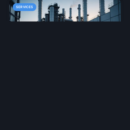
SERVICES
Blog sur l'industrie : anticiper
l'avenir des epi en hiver
L'évolution rapide des EPI hivernaux représente
un enjeu majeur pour la sécurité des travailleurs.
Selon l'INRS, les accidents du travail augmentent
de 15% durant les mois d'hiver 2024,
principalement...
13 décembre 2025
7 min de lecture →