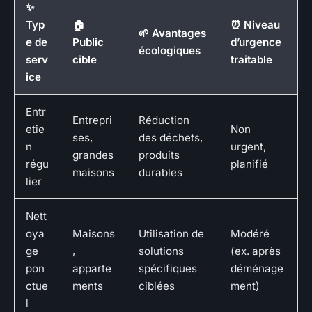
✨
Typ
🏠
⏰ Niveau
🌱 Avantages
e de
Public
d’urgence
écologiques
serv
cible
traitable
ice
Entr
Entrepri
Réduction
etie
Non
ses,
des déchets,
n
urgent,
grandes
produits
régu
planifié
maisons
durables
lier
Nett
oya
Maisons
Utilisation de
Modéré
ge
,
solutions
(ex. après
pon
apparte
spécifiques
déménage
ctue
ments
ciblées
ment)
l