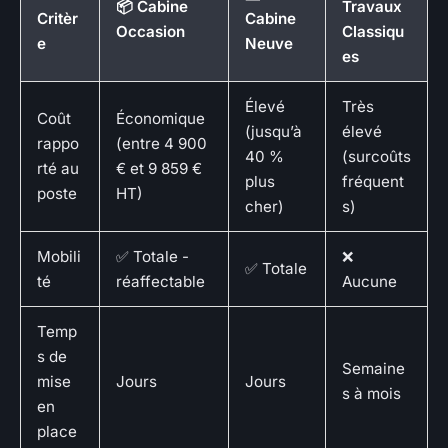
📦 Cabine
Travaux
Critèr
Cabine
Occasion
Classiqu
e
Neuve
es
Élevé
Très
Coût
Économique
(jusqu’à
élevé
rappo
(entre 4 900
40 %
(surcoûts
rté au
€ et 9 859 €
plus
fréquent
poste
HT)
cher)
s)
Mobili
✅ Totale -
❌
✅ Totale
té
réaffectable
Aucune
Temp
s de
Semaine
mise
Jours
Jours
s à mois
en
place