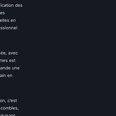
fication des
ses
elles en
essionnel
sée, avec
umes est
emande une
gain en
on, c’est
s combles,
éduisant