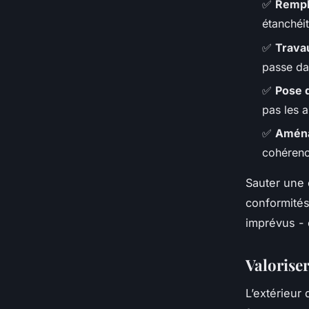
✅
Rempl
étanchéité
✅
Travau
passe da
✅
Pose 
pas les 
✅
Aména
cohérenc
Sauter une 
conformités
imprévus - 
Valoriser
L’extérieur