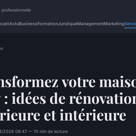
 professionnelle
cueil
Actu
Business
Formation
Juridique
Management
Marketing
Servi
es
nsformez votre mais
 : idées de rénovatio
rieure et intérieure
4/2026 08:47 — 10 min de lecture