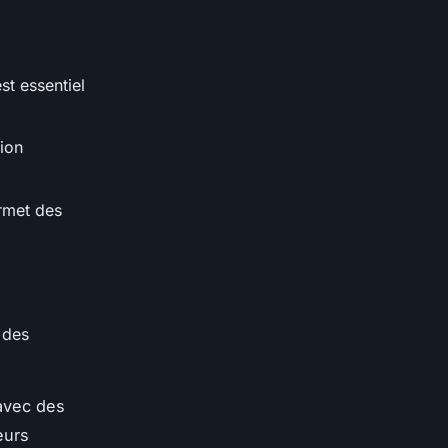
st essentiel
tion
ermet des
,
 des
 avec des
eurs