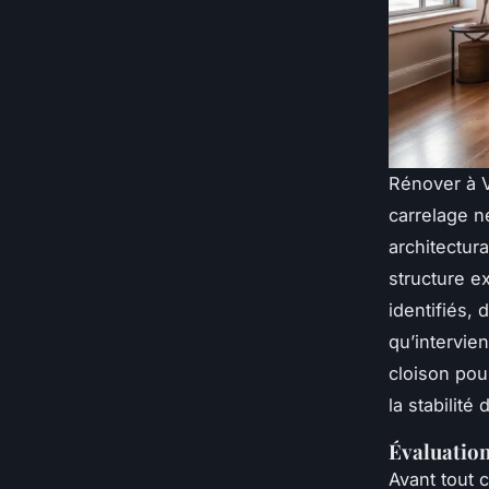
Rénover à V
carrelage ne
architectur
structure e
identifiés, 
qu’intervie
cloison pou
la stabilit
Évaluation
Avant tout 