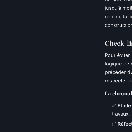
jusqu’à moi
comme la la
constructio
Check-lis
Pour éviter 
logique de 
précéder d’
respecter d
La chronol
✅
Étude
travaux.
✅
Réfect