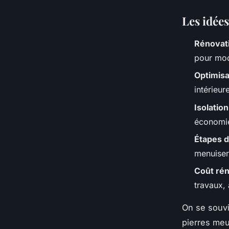
Les idées
Rénovat
pour mod
Optimisa
intérieur
Isolatio
économies
Étapes d
menuiseri
Coût ré
travaux,
On se souvi
pierres meu