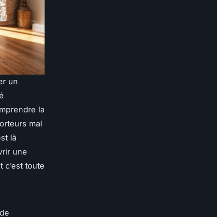
er un
té
omprendre la
orteurs mal
st là
vrir une
 c’est toute
 de