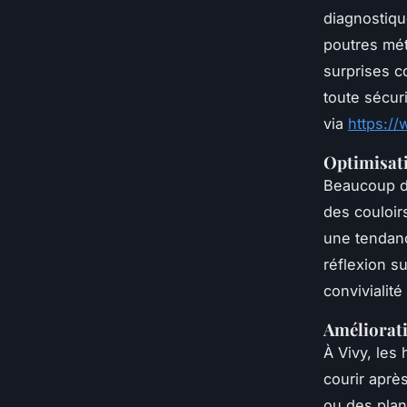
diagnostiqu
poutres mét
surprises c
toute sécur
via
https:/
Optimisati
Beaucoup de
des couloir
une tendanc
réflexion su
convivialité
Améliorati
À Vivy, les
courir après
ou des pla