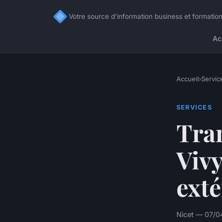
Votre source d'information business et formation
Ac
Accueil
›
Servic
SERVICES
Tra
Vivy
exté
Nicet — 07/0