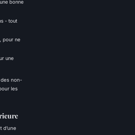
c une bonne
s - tout
r, pour ne
our une
u des non-
pour les
rieure
t d’une