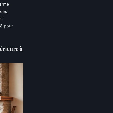
harme
èces
et
té pour
érieure à