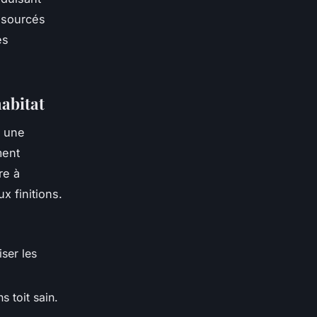
iosourcés
es
habitat
e une
ment
re à
x finitions.
iser les
s toit sain.