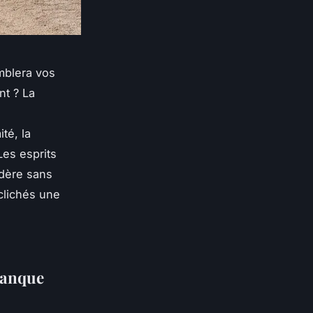
mblera vos
nt ? La
té, la
Les esprits
édère sans
 clichés une
tanque