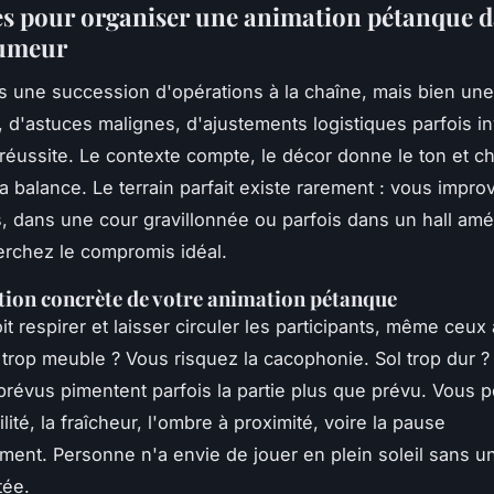
es pour organiser une animation pétanque d
umeur
s une succession d'opérations à la chaîne, mais bien u
, d'astuces malignes, d'ajustements logistiques parfois in
 réussite. Le contexte compte, le décor donne le ton et c
a balance. Le terrain parfait existe rarement : vous impro
s, dans une cour gravillonnée ou parfois dans un hall am
rchez le compromis idéal.
tion concrète de votre animation pétanque
t respirer et laisser circuler les participants, même ceux 
l trop meuble ? Vous risquez la cacophonie. Sol trop dur ?
révus pimentent parfois la partie plus que prévu. Vous 
ilité, la fraîcheur, l'ombre à proximité, voire la pause
ement. Personne n'a envie de jouer en plein soleil sans u
tée.