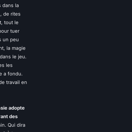
 dans la
 de rites
, tout le
pour tuer
ds un peu
nt, la magie
dans le jeu.
es les
ce a fondu.
e travail en
ssie adopte
rant des
in. Qui dira