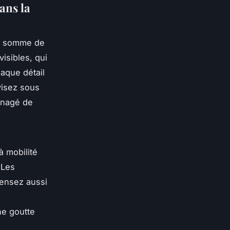
ans la
ne somme de
visibles, qui
haque détail
visez sous
énagé de
à mobilité
 Les
pensez aussi
ne goutte