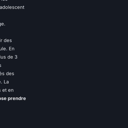
l'adolescent
ge.
ir des
ule
. En
lus de 3
s
rès des
. La
s et en
ose prendre