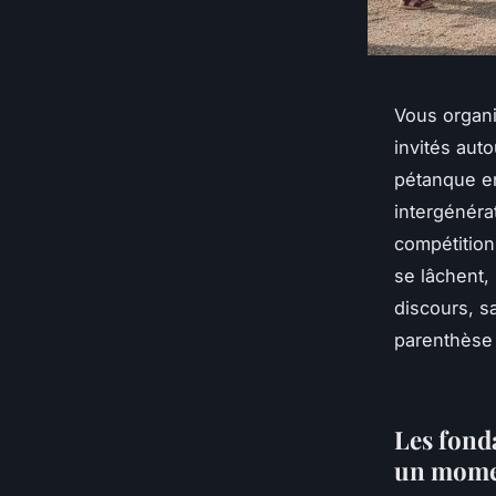
Vous organ
invités aut
pétanque en
intergénérat
compétition 
se lâchent,
discours, sa
parenthèse 
Les fond
un mome