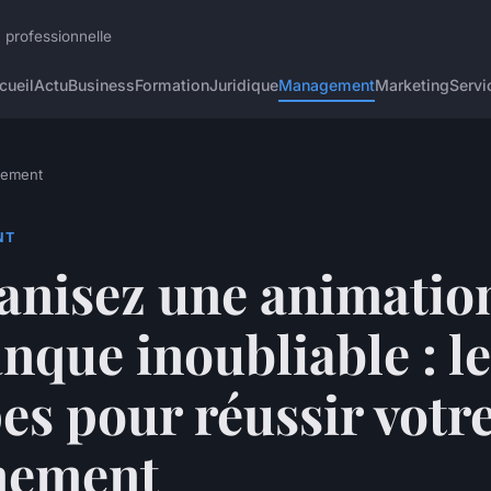
 professionnelle
cueil
Actu
Business
Formation
Juridique
Management
Marketing
Servi
ement
NT
anisez une animatio
nque inoubliable : l
es pour réussir votr
nement