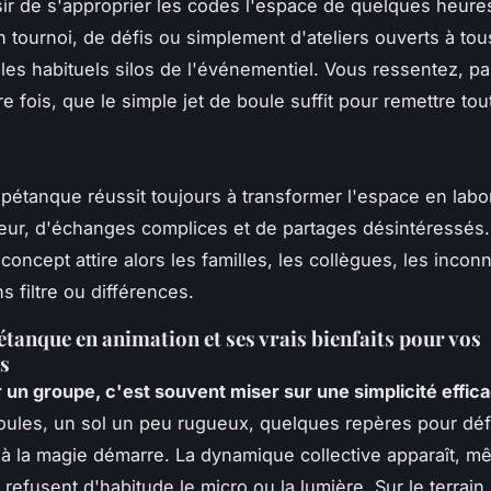
sir de s'approprier les codes l'espace de quelques heures
 tournoi, de défis ou simplement d'ateliers ouverts à tous,
les habituels silos de l'événementiel. Vous ressentez, pa
e fois, que le simple jet de boule suffit pour remettre to
 pétanque réussit toujours à transformer l'espace en labo
ur, d'échanges complices et de partages désintéressés
 concept attire alors les familles, les collègues, les inco
s filtre ou différences.
pétanque en animation et ses vrais bienfaits pour vos
s
un groupe, c'est souvent miser sur une simplicité effic
ules, un sol un peu rugueux, quelques repères pour défi
déjà la magie démarre. La dynamique collective apparaît, 
refusent d'habitude le micro ou la lumière. Sur le terrain,