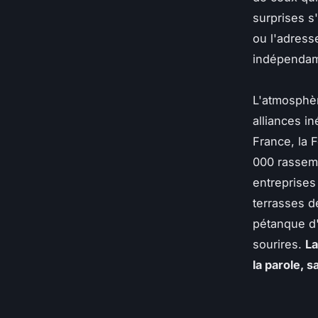
surprises s'
ou l'adress
indépendamm
L'atmosphèr
alliances in
France, la 
000 rassemb
entreprises
terrasses d
pétanque d'
sourires.
La
la parole, s