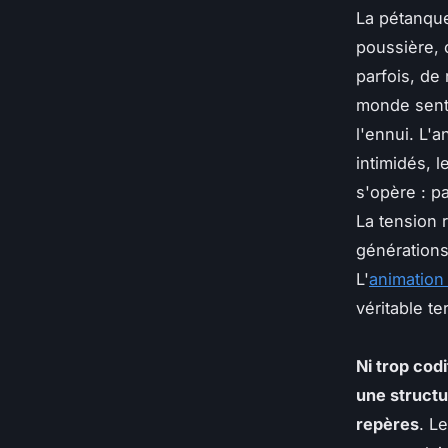
La pétanque
poussière, 
parfois, de 
monde sent 
l'ennui. L'
intimidés, l
s'opère : p
La tension 
générations,
L'
animation
véritable te
Ni trop cod
une structur
repères
. Le