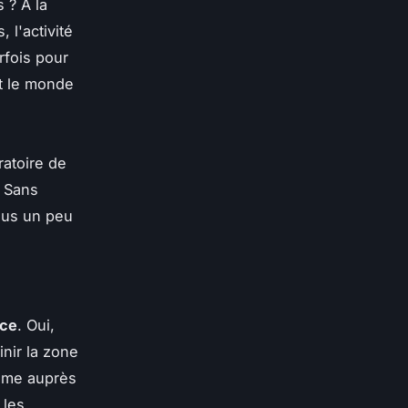
 ? À la
 l'activité
rfois pour
ut le monde
ratoire de
. Sans
nnus un peu
ace
. Oui,
nir la zone
même auprès
 les