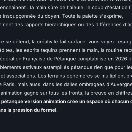
enchaînent : la main sûre de l'aïeule, le coup d'éclat de 
e insoupçonnée du doyen. Toute la palette s'exprime,
ent des rapports hiérarchiques ou des différences d'â
e se détend, la créativité fait surface, vous voyez resurg
édites, les esprits taquins prennent la main, la routine rec
Fédération Française de Pétanque comptabilise en 2026 p
lements estivaux estampillés pétanque rien que pour le
 et associations. Les terrains éphémères se multiplient p
e Paris, mais aussi dans les dalles ombragées d'Auvergne
animation gagne sur tous les fronts, la preuve en chiffre
 pétanque version animation crée un espace où chacun 
ans la pression du formel
.