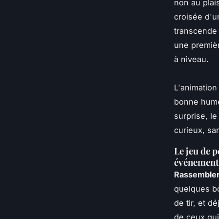
non au plai
croisée d'un
transcende 
une premièr
à niveau.
L'animation
bonne hume
surprise, le
curieux, san
Le jeu de 
événement
Rassembler 
quelques bo
de tir, et 
de ceux qui 