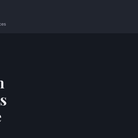
ces
n
es
e