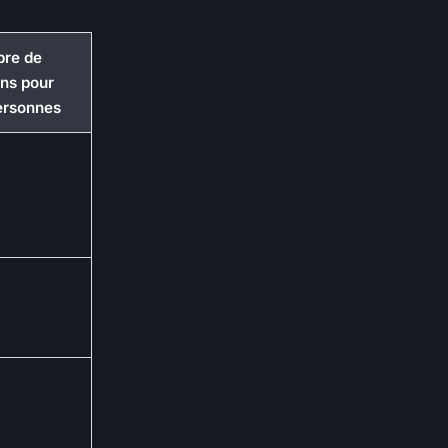
re de
ins pour
ersonnes