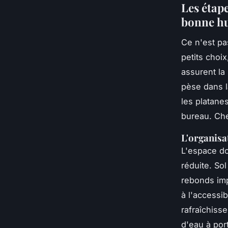
Les étap
bonne h
Ce n'est pa
petits choix
assurent la
pèse dans l
les platane
bureau. Che
L'organisa
L'espace doi
réduite. So
rebonds imp
à l'accessib
rafraîchiss
d'eau à por