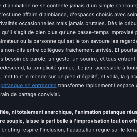
 d'animation ne se contente jamais d'un simple concours
c'est une affaire d'ambiance, d'espaces choisis avec soin,
rivalités occasionnelles mais jamais brutales. Dès le début
qu'il s'agit de bien plus qu'une passe-temps improvisé 
animateur ou la personne qui set le ton savoure les regar
es non-dits entre collègues fraîchement arrivés. Et pourta
as besoin de parole, un geste, un sourire, et tous entrent 
redescend, la complicité grimpe. Le jeu, accessible à tout
 met tout le monde sur un pied d'égalité, et voilà, la gla
 pétanque en entreprise
transforme rapidement l'espace d
rrain de partage convivial.
ifiée, ni totalement anarchique, l'animation pétanque réu
e souple, laisse la part belle à l'improvisation tout en off
 briefing respire l'inclusion, l'adaptation règne sur le terra