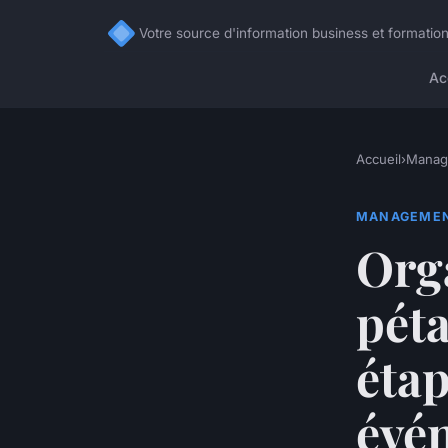
Votre source d'information business et formation
Ac
Accueil
›
Manag
MANAGEME
Org
péta
étap
évé