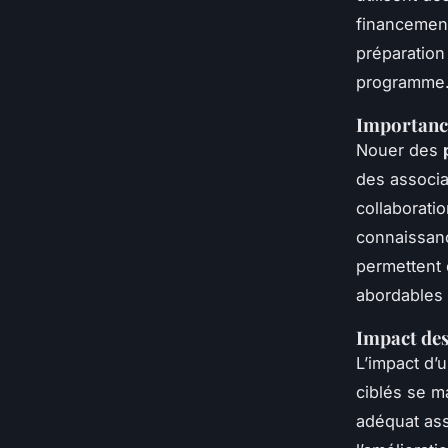
financements
préparation 
programme
Importance
Nouer des
des associa
collaborati
connaissanc
permettent 
abordables 
Impact des
L’impact d
ciblés se m
adéquat ass