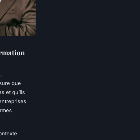
ormation
t
,
ssure que
s et qu’ils
entreprises
ormes
ontexte.