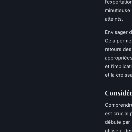
l’exportati
minutieuse
atteints.
Envisager d
Cela permet
retours des
appropriées
et l’implic
et la crois
Considér
Comprendr
est crucial
débute par l
utilisent d