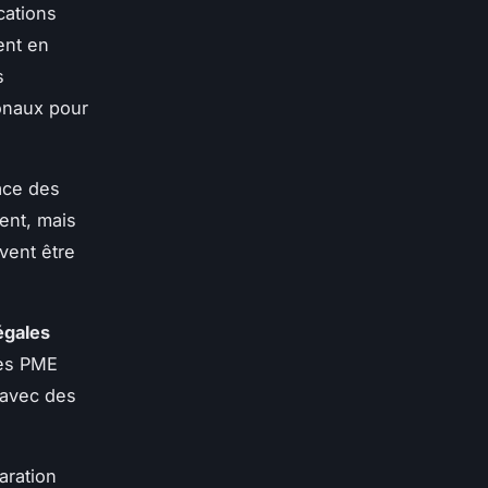
cations
ent en
s
ionaux pour
ace des
ent, mais
vent être
égales
Les PME
 avec des
aration