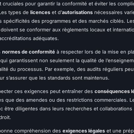
t cruciales pour garantir la conformité et éviter les compli
 Les types de
licences
et d’
autorisations
nécessaires vari
s spécificités des programmes et des marchés ciblés. Le
 doivent se conformer aux règlements locaux et internat
 accréditations adéquates.
s
normes de conformité
à respecter lors de la mise en pl
 qui garantissent non seulement la qualité de l’enseignem
galité du processus. Par exemple, des audits réguliers peu
r s’assurer que les standards sont maintenus.
ecter ces exigences peut entraîner des
conséquences l
les que des amendes ou des restrictions commerciales. 
c être diligentes dans leurs recherches et collaborations
roit.
 bonne compréhension des
exigences légales
et une prép