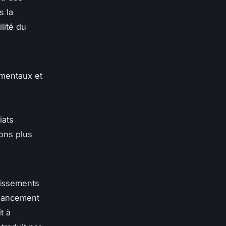
s la
lité du
mentaux et
iats
ions plus
tissements
inancement
t à