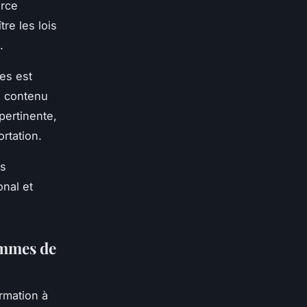
erce
re les lois
.
es est
le contenu
pertinente,
ortation.
es
nal et
ammes de
rmation à