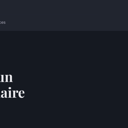
ces
un
aire