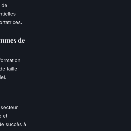
 de
tielles
rtatrices.
ammes de
formation
e taille
el.
 secteur
é et
 de succès à