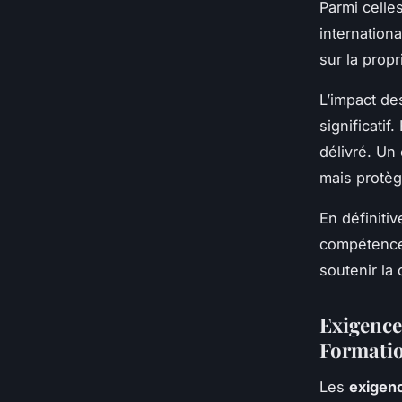
Parmi celle
internationa
sur la propr
L’impact de
significatif
délivré. Un
mais protèg
En définiti
compétences
soutenir la
Exigence
Formati
Les
exigenc