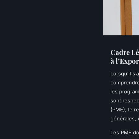
Cadre Lé
à l’Expor
Lorsqu’il s
comprendre
les programm
sont respec
(PME), le r
générales, i
Les PME doi