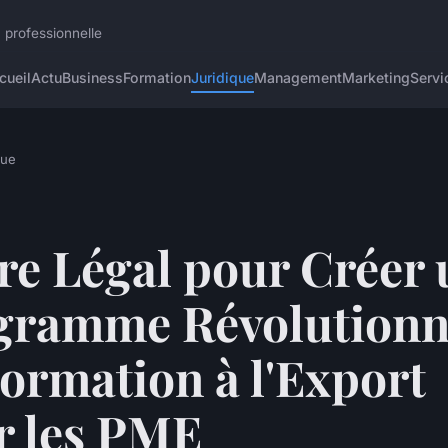
 professionnelle
cueil
Actu
Business
Formation
Juridique
Management
Marketing
Servi
que
re Légal pour Créer 
gramme Révolutionn
ormation à l'Export
r les PME