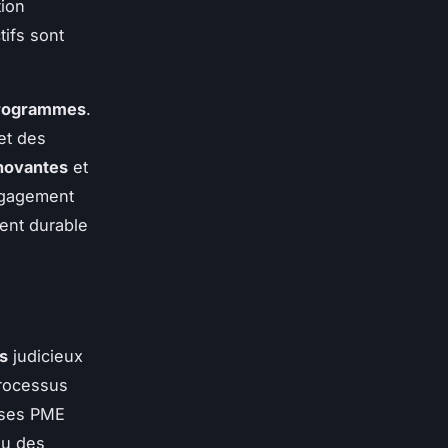
tion
tifs sont
 programmes
.
et des
novantes
et
engagement
ment durable
s
judicieux
processus
uses PME
ou des